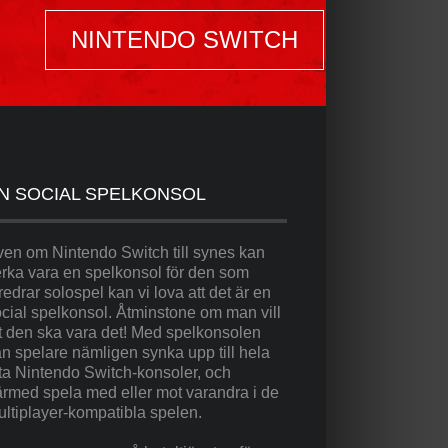
NINTENDO SWITCH
N SOCIAL SPELKONSOL
en om Nintendo Switch till synes kan
rka vara en spelkonsol för den som
redrar solospel kan vi lova att det är en
cial spelkonsol. Åtminstone om man vill
t den ska vara det! Med spelkonsolen
n spelare nämligen synka upp till hela
ta Nintendo Switch-konsoler, och
rmed spela med eller mot varandra i de
ltiplayer-kompatibla spelen.