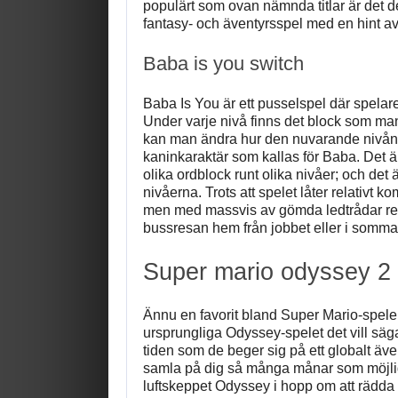
populärt som ovan nämnda titlar är det defi
fantasy- och äventyrsspel med en hint 
Baba is you switch
Baba Is You är ett pusselspel där spelare
Under varje nivå finns det block som m
kan man ändra hur den nuvarande nivån sk
kaninkaraktär som kallas för Baba. Det är
olika ordblock runt olika nivåer; och det
nivåerna. Trots att spelet låter relativt k
men med massvis av gömda ledtrådar redo 
bussresan hem från jobbet eller i sommars
Super mario odyssey 2
Ännu en favorit bland Super Mario-spelen
ursprungliga Odyssey-spelet det vill s
tiden som de beger sig på ett globalt äv
samla på dig så många månar som möjlig
luftskeppet Odyssey i hopp om att rädda 