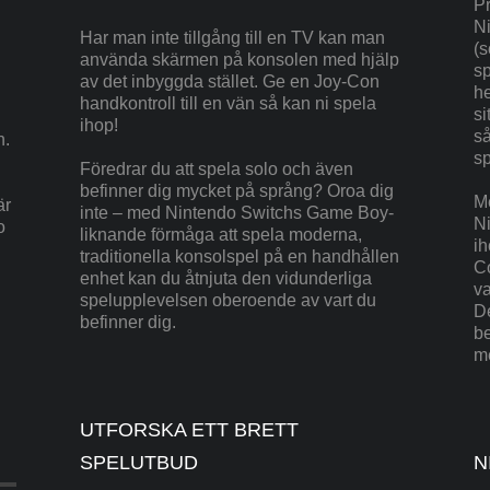
Pr
N
Har man inte tillgång till en TV kan man
(s
använda skärmen på konsolen med hjälp
sp
av det inbyggda stället. Ge en Joy-Con
he
handkontroll till en vän så kan ni spela
si
ihop!
s
n.
sp
Föredrar du att spela solo och även
befinner dig mycket på språng? Oroa dig
M
är
inte – med Nintendo Switchs Game Boy-
Ni
o
liknande förmåga att spela moderna,
ih
traditionella konsolspel på en handhållen
Co
enhet kan du åtnjuta den vidunderliga
va
spelupplevelsen oberoende av vart du
De
befinner dig.
be
m
UTFORSKA ETT BRETT
SPELUTBUD
N