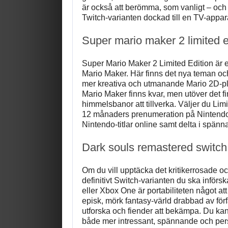
är också att berömma, som vanligt – och 
Twitch-varianten dockad till en TV-appar
Super mario maker 2 limited e
Super Mario Maker 2 Limited Edition är e
Mario Maker. Här finns det nya teman och
mer kreativa och utmanande Mario 2D-pla
Mario Maker finns kvar, men utöver det fi
himmelsbanor att tillverka. Väljer du Limi
12 månaders prenumeration på Nintendo 
Nintendo-titlar online samt delta i spänn
Dark souls remastered switch
Om du vill upptäcka det kritikerrosade o
definitivt Switch-varianten du ska införs
eller Xbox One är portabiliteten något at
episk, mörk fantasy-värld drabbad av förf
utforska och fiender att bekämpa. Du kan
både mer intressant, spännande och pers