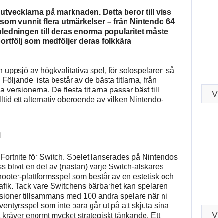
utvecklarna på marknaden. Detta beror till viss
 som vunnit flera utmärkelser – från Nintendo 64
nledningen till deras enorma popularitet måste
rtfölj som medföljer deras folkkära
 uppsjö av högkvalitativa spel, för solospelaren så
öljande lista består av de bästa titlarna, från
 versionerna. De flesta titlarna passar bäst till
V
ltid ett alternativ oberoende av vilken Nintendo-
h
Fortnite för Switch. Spelet lanserades på Nintendos
blivit en del av (nästan) varje Switch-älskares
shooter-plattformsspel som består av en estetisk och
grafik. Tack vare Switchens bärbarhet kan spelaren
ioner tillsammans med 100 andra spelare när ni
äventyrsspel som inte bara går ut på att skjuta sina
V
 kräver enormt mycket strategiskt tänkande. Ett