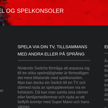
EL OG SPELKONSOLER
SPELA VIA DIN TV, TILLSAMMANS
E
MED ANDRA ELLER PÅ SPRÅNG
Äv
ve
Nintendo Switchs förmåga att anpassa sig
fö
till tre olika spelmöjligheter är förmodligen
so
det mest tilltalande med spelkonsolen.
at
Man kan docka sin Switch till en TV och
ka
därmed njuta av spelupplevelsen via en
åt
er
fullskärm. Då kan man samla sina vänner
dä
eller familjemedlemmar och njuta av ett
mu
fartfyllt äventyr med Super Mario och hans
vänner.