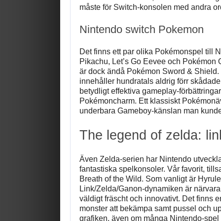
måste för Switch-konsolen med andra or
Nintendo switch Pokemon
Det finns ett par olika Pokémonspel till
Pikachu, Let’s Go Eevee och Pokémon Que
är dock ändå Pokémon Sword & Shield. De
innehåller hundratals aldrig förr skådad
betydligt effektiva gameplay-förbättringa
Pokémoncharm. Ett klassiskt Pokémonä
underbara Gameboy-känslan man kunde up
The legend of zelda: lin
Även Zelda-serien har Nintendo utvecklat e
fantastiska spelkonsoler. Vår favorit, 
Breath of the Wild. Som vanligt är Hyrule
Link/Zelda/Ganon-dynamiken är närvarand
väldigt fräscht och innovativt. Det finns
monster att bekämpa samt pussel och upp
grafiken, även om många Nintendo-spel k