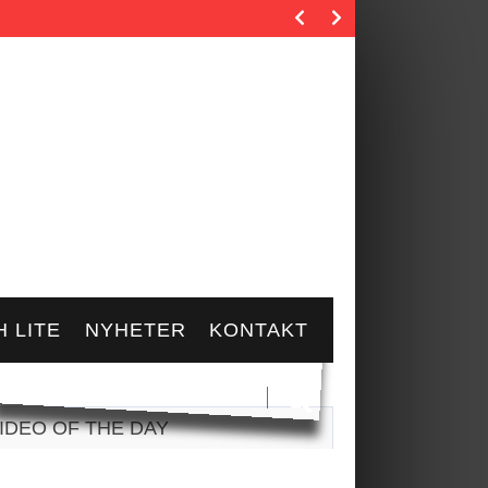
rie.…
 LITE
NYHETER
KONTAKT
IDEO OF THE DAY