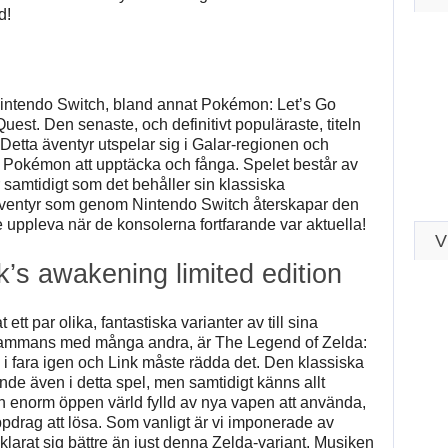
d!
 Nintendo Switch, bland annat Pokémon: Let’s Go
st. Den senaste, och definitivt populäraste, titeln
tta äventyr utspelar sig i Galar-regionen och
e Pokémon att upptäcka och fånga. Spelet består av
r samtidigt som det behåller sin klassiska
ventyr som genom Nintendo Switch återskapar den
pleva när de konsolerna fortfarande var aktuella!
V
k’s awakening limited edition
tt par olika, fantastiska varianter av till sina
tillsammans med många andra, är The Legend of Zelda:
 i fara igen och Link måste rädda det. Den klassiska
e även i detta spel, men samtidigt känns allt
 en enorm öppen värld fylld av nya vapen att använda,
drag att lösa. Som vanligt är vi imponerade av
larat sig bättre än just denna Zelda-variant. Musiken