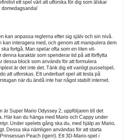
nitivt ett spel värt att utforska för dig som älskar
av domedagsanda!
n kan anpassa reglerna efter sig själv och sin nivå.
an kan interagera med, och genom att manipulera dem
a fortgå. Man spelar ofta som en liten vit-
 denna karaktär som spenderar tid på att förflytta
 är dessa block som används för att formulera
omplext är det inte det. Tänk dig ett vanligt pusselspel,
att utforskas. Ett underbart spel att testa på
tugan när du ändå inte har något stabilt internet.
 är Super Mario Odyssey 2, uppföljaren till det
äga. Här kan du hänga med Mario och Cappy under
entyr. Under spelets gång ska du, med hjälp av Mario,
t. Dessa ska nämligen användas för att starta
Prinsessan Peach (igen!). Ett 3D-Mario-spel i