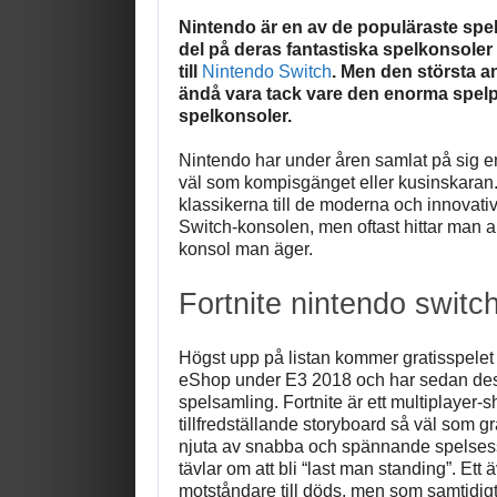
Nintendo är en av de populäraste spel
del på deras fantastiska spelkonsoler
till
Nintendo Switch
. Men den största a
ändå vara tack vare den enorma spelpo
spelkonsoler.
Nintendo har under åren samlat på sig en
väl som kompisgänget eller kusinskaran. F
klassikerna till de moderna och innovativa
Switch-konsolen, men oftast hittar man al
konsol man äger.
Fortnite nintendo switc
Högst upp på listan kommer gratisspelet 
eShop under E3 2018 och har sedan dess 
spelsamling. Fortnite är ett multiplayer-
tillfredställande storyboard så väl som 
njuta av snabba och spännande spelsess
tävlar om att bli “last man standing”. Ett 
motståndare till döds, men som samtidigt