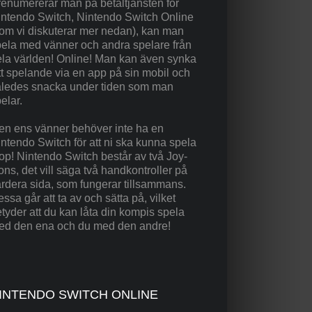
enumererar man på betaltjänsten för
intendo Switch, Nintendo Switch Online
om vi diskuterar mer nedan), kan man
ela med vänner och andra spelare från
la världen! Online! Man kan även synka
tt spelande via en app på sin mobil och
åledes snacka under tiden som man
elar.
en ens vänner behöver inte ha en
ntendo Switch för att ni ska kunna spela
op! Nintendo Switch består av två Joy-
ns, det vill säga två handkontroller på
rdera sida, som fungerar tillsammans.
ssa går att ta av och sätta på, vilket
tyder att du kan låta din kompis spela
ed den ena och du med den andre!
INTENDO SWITCH ONLINE