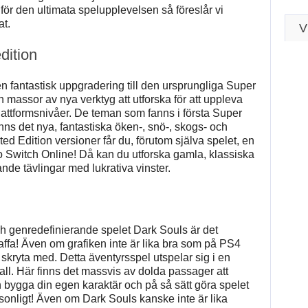
för den ultimata spelupplevelsen så föreslår vi
at.
V
dition
n fantastisk uppgradering till den ursprungliga Super
 massor av nya verktyg att utforska för att uppleva
ttformsnivåer. De teman som fanns i första Super
nns det nya, fantastiska öken-, snö-, skogs- och
ted Edition versioner får du, förutom själva spelet, en
Switch Online! Då kan du utforska gamla, klassiska
ande tävlingar med lukrativa vinster.
ch genredefinierande spelet Dark Souls är det
kaffa! Även om grafiken inte är lika bra som på PS4
t skryta med. Detta äventyrsspel utspelar sig i en
all. Här finns det massvis av dolda passager att
 bygga din egen karaktär och på så sätt göra spelet
onligt! Även om Dark Souls kanske inte är lika