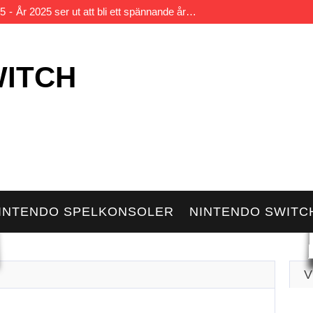
25
År 2025 ser ut att bli ett spännande år…
Även om Nintendo Switch till störst del finns där…
tnite har blivit en kultklassiker när det kommer till…
WITCH
inecraft har sedan originalets lansering blivit en bästsäljande spelse
Twitch på din Nintendo Switch kan du livestreama…
INTENDO SPELKONSOLER
NINTENDO SWITCH
V