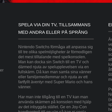
SPELA VIA DIN TV, TILLSAMMANS
E
MED ANDRA ELLER PÅ SPRÅNG
Äv
ve
Nintendo Switchs förmåga att anpassa sig
fö
till tre olika spelmöjligheter är förmodligen
so
det mest tilltalande med spelkonsolen.
at
Man kan docka sin Switch till en TV och
ka
därmed njuta av spelupplevelsen via en
åt
er
fullskärm. Då kan man samla sina vänner
dä
eller familjemedlemmar och njuta av ett
mu
fartfyllt äventyr med Super Mario och hans
vänner.
Pr
N
Har man inte tillgång till en TV kan man
(s
använda skärmen på konsolen med hjälp
sp
av det inbyggda stället. Ge en Joy-Con
he
handkontroll till en vän så kan ni spela