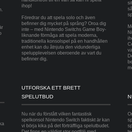
si
ihop!
s
n.
sp
Föredrar du att spela solo och även
befinner dig mycket på språng? Oroa dig
M
är
inte – med Nintendo Switchs Game Boy-
Ni
o
liknande förmåga att spela moderna,
ih
traditionella konsolspel på en handhållen
Co
enhet kan du åtnjuta den vidunderliga
va
spelupplevelsen oberoende av vart du
De
befinner dig.
be
m
UTFORSKA ETT BRETT
SPELUTBUD
N
Nu när du förstått vilken fantastisk
Om
spelkonsol Nintendo Switch faktiskt är kan
sp
ka
vi börja kika på det förträffliga spelutbudet.
sp
Det finns en väldigt stor portfölj med
t