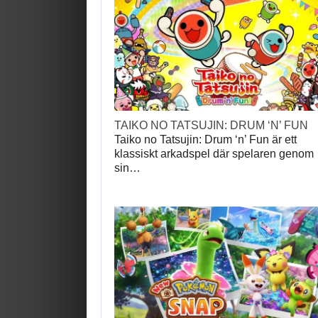
TAIKO NO TATSUJIN: DRUM ‘N’ FUN
Taiko no Tatsujin: Drum ‘n’ Fun är ett
klassiskt arkadspel där spelaren genom
sin…