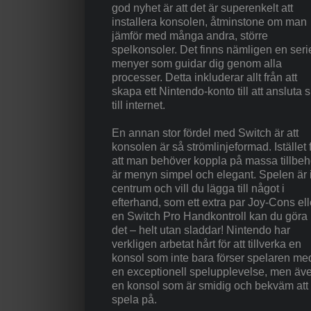
god nyhet är att det är superenkelt att
installera konsolen, åtminstone om man
jämför med många andra, större
spelkonsoler. Det finns nämligen en seri
menyer som guidar dig genom alla
processer. Detta inkluderar allt från att
skapa ett Nintendo-konto till att ansluta s
till internet.
En annan stor fördel med Switch är att
konsolen är så strömlinjeformad. Istället 
att man behöver koppla på massa tillbeh
är menyn simpel och elegant. Spelen är 
centrum och vill du lägga till något i
efterhand, som ett extra par Joy-Cons ell
en Switch Pro Handkontroll kan du göra
det – helt utan sladdar! Nintendo har
verkligen arbetat hårt för att tillverka en
konsol som inte bara förser spelaren me
en exceptionell spelupplevelse, men äv
en konsol som är smidig och bekväm att
spela på.