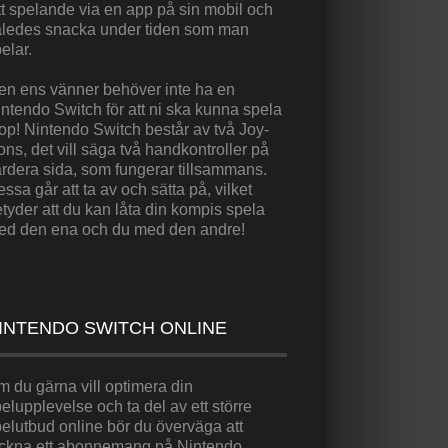
tt spelande via en app på sin mobil och
åledes snacka under tiden som man
elar.
en ens vänner behöver inte ha en
ntendo Switch för att ni ska kunna spela
op! Nintendo Switch består av två Joy-
ns, det vill säga två handkontroller på
rdera sida, som fungerar tillsammans.
ssa går att ta av och sätta på, vilket
tyder att du kan låta din kompis spela
ed den ena och du med den andre!
INTENDO SWITCH ONLINE
 du gärna vill optimera din
elupplevelse och ta del av ett större
elutbud online bör du överväga att
eckna ett abonnemang på Nintendo