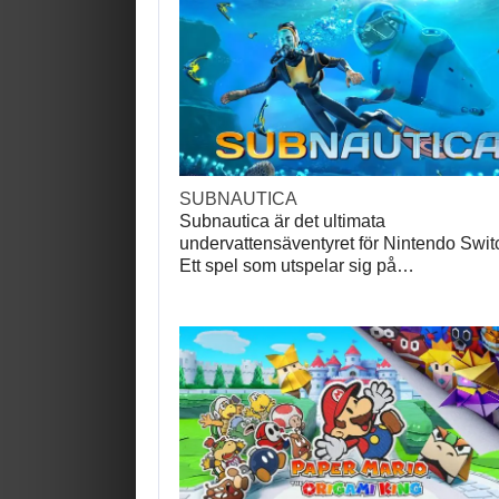
SUBNAUTICA
Subnautica är det ultimata
undervattensäventyret för Nintendo Swit
Ett spel som utspelar sig på…