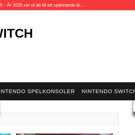
25
År 2025 ser ut att bli ett spännande år…
Även om Nintendo Switch till störst del finns där…
tnite har blivit en kultklassiker när det kommer till…
WITCH
inecraft har sedan originalets lansering blivit en bästsäljande spelse
Twitch på din Nintendo Switch kan du livestreama…
INTENDO SPELKONSOLER
NINTENDO SWITCH