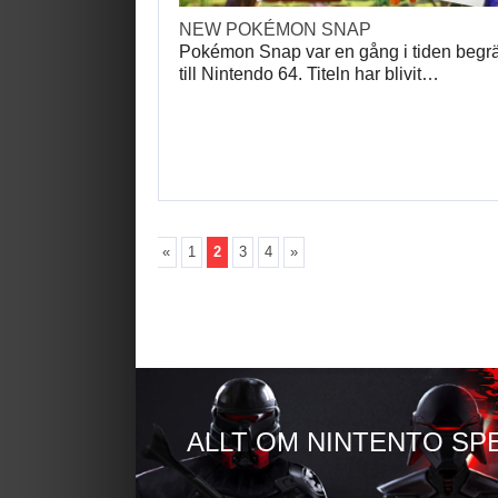
NEW POKÉMON SNAP
Pokémon Snap var en gång i tiden begr
till Nintendo 64. Titeln har blivit…
«
1
2
3
4
»
ALLT OM NINTENTO SP