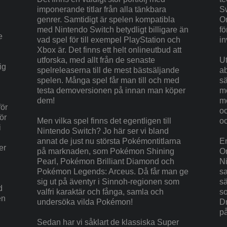
imponerande titlar från alla tänkbara
Sw
genrer. Samtidigt är spelen kompatibla
On
med Nintendo Switch betydligt billigare än
fö
e
vad spel för till exempel PlayStation och
in
Xbox är. Det finns ett helt onlineutbud att
utforska, med allt från de senaste
Ut
ig
spelreleaserna till de mest bästsäljande
a
spelen. Många spel får man till och med
sä
testa demoversionen på innan man köper
mo
dem!
mo
för
oc
ör
Men vilka spel finns det egentligen till
oc
i
Nintendo Switch? Jo här ser vi bland
annat de just nu största Pokémontitlarna
E
er
på marknaden, som Pokémon Shining
On
Pearl, Pokémon Brilliant Diamond och
Ni
Pokémon Legends: Arceus. Då får man ge
sa
sig ut på äventyr i Sinnoh-regionen som
sä
d
valfri karaktär och fånga, samla och
s
en
undersöka vilda Pokémon!
Dr
på
Sedan har vi såklart de klassiska Super