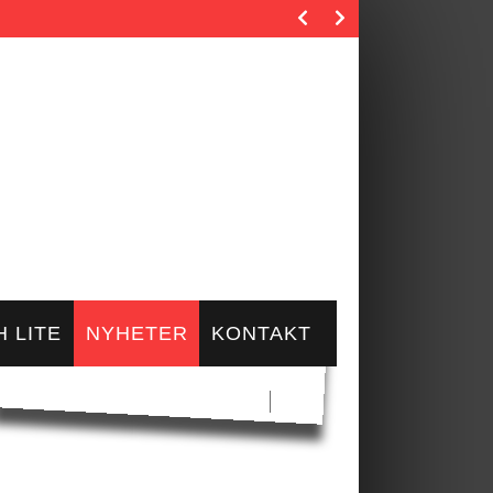
rie.…
 LITE
NYHETER
KONTAKT